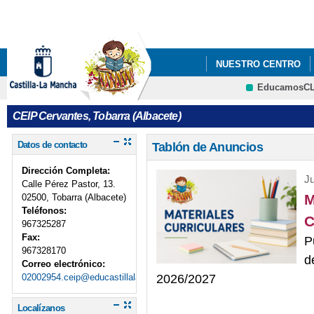
Pa
co
pri
NUESTRO CENTRO
EducamosC
PLAN DIGITAL DE CE
CRFP
CEIP Cervantes, Tobarra (Albacete)
Datos de contacto
Tablón de Anuncios
Dirección Completa:
Ju
Calle Pérez Pastor, 13.
M
02500, Tobarra (Albacete)
Teléfonos:
C
967325287
Fax:
P
967328170
d
Correo electrónico:
02002954.ceip@educastillalamancha.es
2026/2027
Localízanos