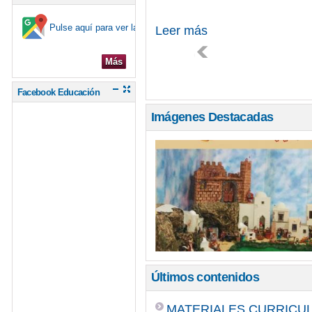
Pulse aquí para ver la ubicación en el mapa
Leer más
Más
Facebook Educación
Imágenes Destacadas
Últimos contenidos
MATERIALES CURRICUL